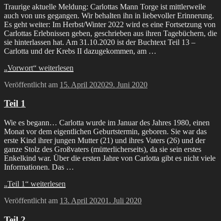
Traurige aktuelle Meldung: Carlottas Mann Torge ist mittlerweile
auch von uns gegangen. Wir behalten ihn in liebevoller Erinnerung.
Es geht weiter: Im Herbst/Winter 2022 wird es eine Fortsetzung von
Carlottas Erlebnissen geben, geschrieben aus ihren Tagebüchern, die
sie hinterlassen hat. Am 31.10.2020 ist der Buchtext Teil 13 –
Carlotta und der Krebs II dazugekommen, am …
„Vorwort“
weiterlesen
Veröffentlicht am
15. April 2020
29. Juni 2020
Teil 1
Wie es begann… Carlotta wurde im Januar des Jahres 1980, einen
Monat vor dem eigentlichen Geburtstermin, geboren. Sie war das
erste Kind ihrer jungen Mutter (21) und ihres Vaters (26) und der
ganze Stolz des Großvaters (mütterlicherseits), da sie sein erstes
Enkelkind war. Über die ersten Jahre von Carlotta gibt es nicht viele
Informationen. Das …
„Teil 1“
weiterlesen
Veröffentlicht am
13. April 2020
1. Juli 2020
Teil 2