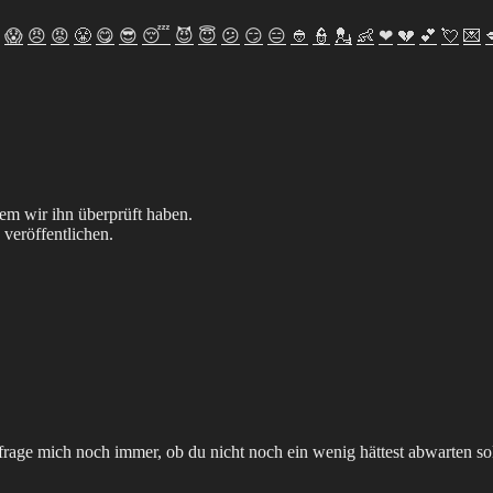
😱
😠
😡
😤
😋
😎
😴
😈
😇
😕
😏
😑
👲
👮
💂
👶
❤
💔
💕
💘
💌
dem wir ihn überprüft haben.
 veröffentlichen.
rage mich noch immer, ob du nicht noch ein wenig hättest abwarten soll