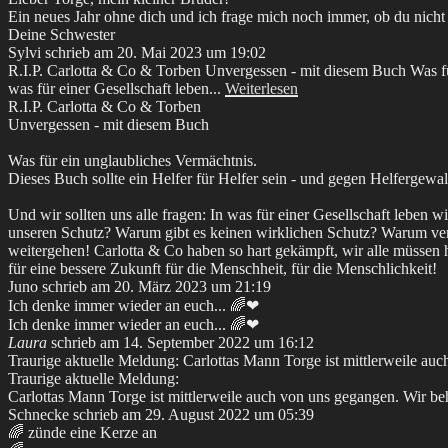
Ein neues Jahr ohne dich und ich frage mich noch immer, ob du nicht n
Deine Schwester
Sylvi
schrieb am
20. Mai 2023
um
19:02
R.I.P. Carlotta & Co & Torben Unvergessen - mit diesem Buch Was für 
was für einer Gesellschaft leben...
Weiterlesen
R.I.P. Carlotta & Co & Torben
Unvergessen - mit diesem Buch
Was für ein unglaubliches Vermächtnis.
Dieses Buch sollte ein Helfer für Helfer sein - und gegen Helfergewal
Und wir sollten uns alle fragen: In was für einer Gesellschaft lebe
unseren Schutz? Warum gibt es keinen wirklichen Schutz? Warum verb
weitergehen! Carlotta & Co haben so hart gekämpft, wir alle müssen h
für eine bessere Zukunft für die Menschheit, für die Menschlichkeit!
Juno
schrieb am
20. März 2023
um
21:19
Ich denke immer wieder an euch... 🌈❤
Ich denke immer wieder an euch... 🌈❤
Laura
schrieb am
14. September 2022
um
16:12
Traurige aktuelle Meldung: Carlottas Mann Torge ist mittlerweile auc
Traurige aktuelle Meldung:
Carlottas Mann Torge ist mittlerweile auch von uns gegangen. Wir beh
Schnecke
schrieb am
29. August 2022
um
05:39
🌈 zünde eine Kerze an