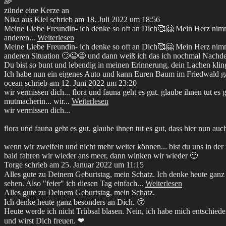
🌈
zünde eine Kerze an
Nika
aus
Kiel
schrieb am
18. Juli 2022
um
18:56
Meine Liebe Freundin- ich denke so oft an Dich🥰🤗 Mein Herz nimmt 
anderen...
Weiterlesen
Meine Liebe Freundin- ich denke so oft an Dich🥰🤗 Mein Herz nimmt 
anderen Situation 🙄😉😅 und dann weiß ich das ich nochmal Nachde
Du bist so bunt und lebendig in meinen Erinnerung, dein Lachen klin
Ich habe nun ein eigenes Auto und kann Euren Baum im Friedwald 
ocean
schrieb am
12. Juni 2022
um
23:20
wir vermissen dich... flora und fauna geht es gut. glaube ihnen tut es
mutmacherin... wir...
Weiterlesen
wir vermissen dich...
flora und fauna geht es gut. glaube ihnen tut es gut, dass hier nun auc
wenn wir zweifeln und nicht mehr weiter können... bist du uns in der t
bald fahren wir wieder ans meer, dann winken wir wieder 🙂
Torge
schrieb am
25. Januar 2022
um
11:15
Alles gute zu Deinem Geburtstag, mein Schatz. Ich denke heute ganz 
sehen. Also "feier" ich diesen Tag einfach...
Weiterlesen
Alles gute zu Deinem Geburtstag, mein Schatz.
Ich denke heute ganz besonders an Dich. 😚
Heute werde ich nicht Trübsal blasen. Nein, ich habe mich entschieden
und wirst Dich freuen. ❤