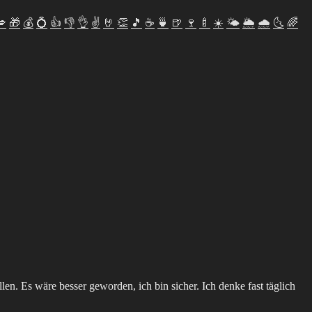
💋
🎁
💰
💍
👍
👎
👌
✌️
🤘
👏
🎵
☕️
🍵
🍺
🍷
🍼
☀️
🌤
🌦
🌧
🌜
🌈
en. Es wäre besser geworden, ich bin sicher. Ich denke fast täglich