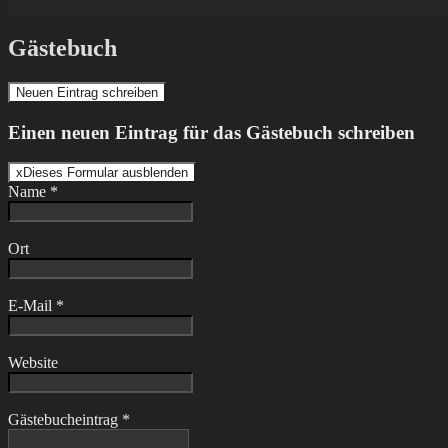
Gästebuch
Einen neuen Eintrag für das Gästebuch schreiben
x
Dieses Formular ausblenden
Name *
Ort
E-Mail *
Website
Gästebucheintrag *