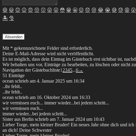
😄
😃
😊
😉
😍
😚
😗
😜
😛
😳
😁
😬
😌
😞
😢
😂
😭
😅
😓
😩
😮
🏝
🎅
Mit * gekennzeichnete Felder sind erforderlich.
Deine E-Mail-Adresse wird nicht veröffentlicht.
Es ist möglich, dass dein Eintrag im Gästebuch erst sichtbar ist, nach
Wir behalten uns vor, Einträge zu bearbeiten, zu löschen oder nicht zu
Navigation der Gästebuchliste
1
2
3
4
5
...
6
→
51 Einträge
ocean
schrieb am
4. Januar 2025
um
16:34
..ihr fehlt..
..ihr fehlt..
ocean
schrieb am
16. Oktober 2024
um
16:33
wir vermissen euch... immer wieder...bei jedem schritt...
wir vermissen euch...
immer wieder...bei jedem schritt...
Sister
aus
Berlin
schrieb am
7. Januar 2024
um
10:43
Lieber Torge, mein kleiner Bruder! Ein neues Jahr ohne dich und ich f
an dich! Deine Schwester
Lieber Torge, mein kleiner Bruder!